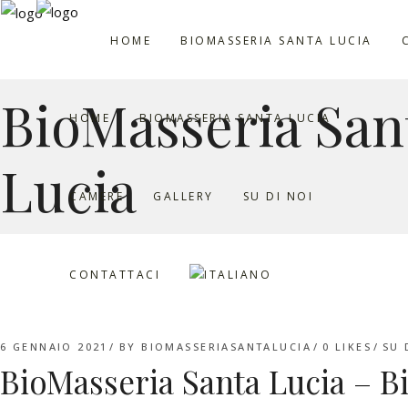
HOME
BIOMASSERIA SANTA LUCIA
BioMasseria San
HOME
BIOMASSERIA SANTA LUCIA
Lucia
CAMERE
GALLERY
SU DI NOI
CONTATTACI
6 GENNAIO 2021
BY
BIOMASSERIASANTALUCIA
0
LIKES
SU 
BioMasseria Santa Lucia – B