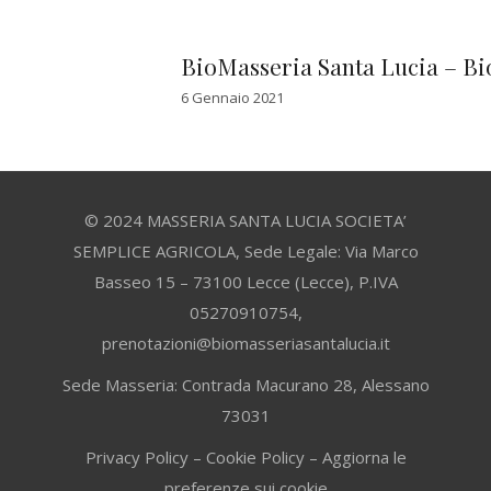
BioMasseria Santa Lucia – Bi
6 Gennaio 2021
© 2024 MASSERIA SANTA LUCIA SOCIETA’
SEMPLICE AGRICOLA, Sede Legale: Via Marco
Basseo 15 – 73100 Lecce (Lecce), P.IVA
05270910754,
prenotazioni@biomasseriasantalucia.it
Sede Masseria: Contrada Macurano 28, Alessano
73031
Privacy Policy
–
Cookie Policy
–
Aggiorna le
preferenze sui cookie